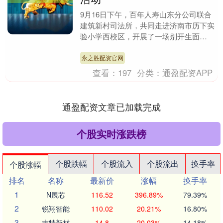
9月16日下午，百年人寿山东分公司联合
建筑新村司法所，共同走进济南市历下实
验小学西校区，开展了一场别开生面
的“金融知识进校园”主题宣教活动。此次
活动是“2025....
永之胜配资官网
查看：
197
分类：
通盈配资APP
通盈配资文章已加载完成
个股实时涨跌榜
个股跌幅
个股流入
个股流出
换手率
个股涨幅
排名
名称
最新价
涨幅
换手率
1
N展芯
116.52
396.89%
79.39%
2
锐翔智能
110.02
20.21%
16.80%
3
志特新材
14.8
20.03%
14.18%