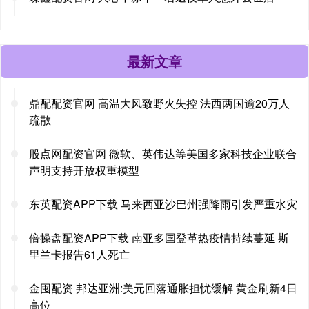
最新文章
鼎配配资官网 高温大风致野火失控 法西两国逾20万人
疏散
股点网配资官网 微软、英伟达等美国多家科技企业联合
声明支持开放权重模型
东英配资APP下载 马来西亚沙巴州强降雨引发严重水灾
倍操盘配资APP下载 南亚多国登革热疫情持续蔓延 斯
里兰卡报告61人死亡
金囤配资 邦达亚洲:美元回落通胀担忧缓解 黄金刷新4日
高位