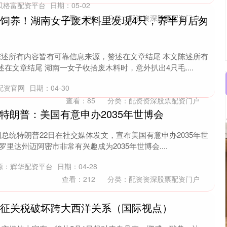
贝格富配资平台
日期：05-02
自饲养！湖南女子废木料里发现4只，养半月后匆
查看：
208
分类：
配资资深股票配资门户
陈述所有内容皆有可靠信息来源，赘述在文章结尾 本文陈述所有
在文章结尾 湖南一女子收拾废木料时，意外扒出4只毛....
配资官网
日期：04-30
查看：
85
分类：
配资资深股票配资门户
 特朗普：美国有意申办2035年世博会
国总统特朗普22日在社交媒体发文，宣布美国有意申办2035年世
里达州迈阿密市非常有兴趣成为2035年世博会....
源：辉华配资平台
日期：04-28
查看：
212
分类：
配资资深股票配资门户
加征关税破坏跨大西洋关系（国际视点）