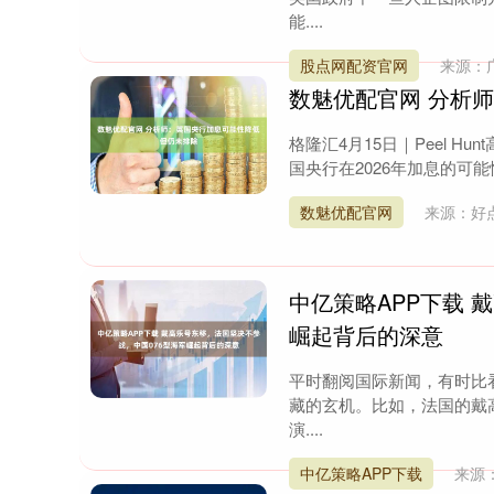
能....
股点网配资官网
来源：
数魅优配官网 分析
格隆汇4月15日｜Peel Hun
国央行在2026年加息的可能
数魅优配官网
来源：好
中亿策略APP下载 
崛起背后的深意
平时翻阅国际新闻，有时比
深证成指
14386.23
8.98
0.74%
276.11
1
藏的玄机。比如，法国的戴
演....
中亿策略APP下载
来源