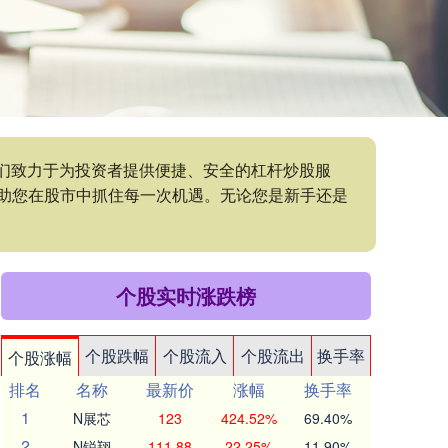
我们致力于为投资者提供便捷、安全的杠杆炒股服
助您在股市中抓住每一次机遇。无论您是新手还是
个股实时涨跌榜
个股跌幅
个股流入
个股流出
换手率
个股涨幅
排名
名称
最新价
涨幅
换手率
1
N展芯
123
424.52%
69.40%
2
N锐翔
111.88
22.25%
11.90%