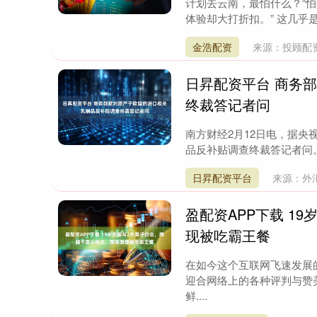
计划去云南，最怕什么？“怕
体验却大打折扣。” 这几乎
金浩配资
来源：投顾配
日昇配资平台 商务
终裁答记者问
南方财经2月12日电，据
品反补贴调查终裁答记者问。
日昇配资平台
来源：外
盈配资APP下载 1
现被吃霸王餐
在如今这个互联网飞速发展
迎合网络上的各种评判与赞
鲜....