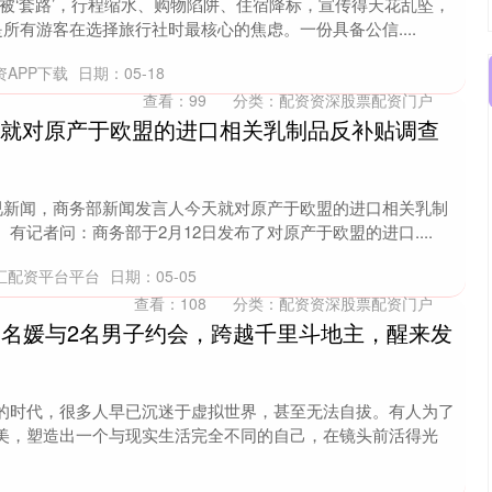
被‘套路’，行程缩水、购物陷阱、住宿降标，宣传得天花乱坠，
是所有游客在选择旅行社时最核心的焦虑。一份具备公信....
资APP下载
日期：05-18
查看：
99
分类：
配资资深股票配资门户
部就对原产于欧盟的进口相关乳制品反补贴调查
央视新闻，商务部新闻发言人今天就对原产于欧盟的进口相关乳制
有记者问：商务部于2月12日发布了对原产于欧盟的进口....
汇配资平台平台
日期：05-05
查看：
108
分类：
配资资深股票配资门户
9岁名媛与2名男子约会，跨越千里斗地主，醒来发
的时代，很多人早已沉迷于虚拟世界，甚至无法自拔。有人为了
美，塑造出一个与现实生活完全不同的自己，在镜头前活得光