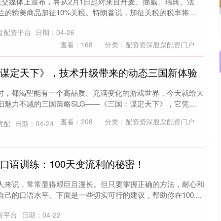
社交媒体上宣布，将从2月1日起对来自丹麦、挪威、瑞典、法
的输美商品加征10%关税。特朗普说，加征关税的税率将....
盘配资平台
日期：04-26
查看：
168
分类：
配资资深股票配资门户
：谋定天下》，技术升级带来的动态三国新体验
戏时，都渴望能有一个高品质、充满变化的游戏世界，今天就给大
魅力不减的三国策略SLG——《三国：谋定天下》，它凭....
查看：
208
分类：
配资资深股票配资门户
优配
日期：04-24
口语训练：100天变流利的秘密！
人来说，常常显得艰巨且漫长。但只要掌握正确的方法，耐心和
己的口语水平。下面是一些切实可行的建议，帮助你在100....
资平台
日期：04-22