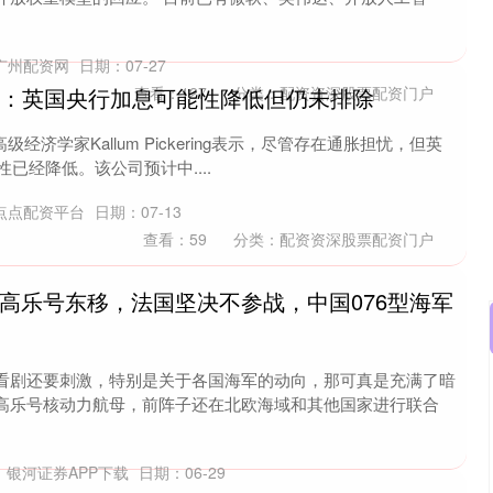
广州配资网
日期：07-27
师：英国央行加息可能性降低但仍未排除
查看：
127
分类：
配资资深股票配资门户
t高级经济学家Kallum Pickering表示，尽管存在通胀担忧，但英
性已经降低。该公司预计中....
点点配资平台
日期：07-13
查看：
59
分类：
配资资深股票配资门户
戴高乐号东移，法国坚决不参战，中国076型海军
看剧还要刺激，特别是关于各国海军的动向，那可真是充满了暗
沪深300
4703.41
.96%
52.10
1.12%
高乐号核动力航母，前阵子还在北欧海域和其他国家进行联合
：银河证券APP下载
日期：06-29