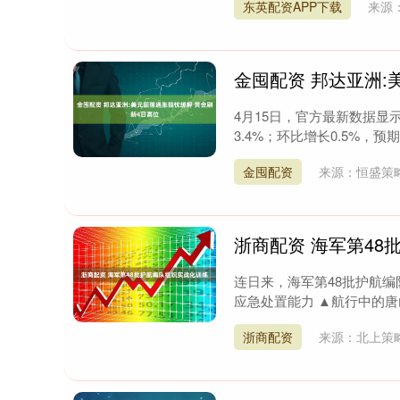
东英配资APP下载
来源
金囤配资 邦达亚洲:
4月15日，官方最新数据显示
3.4%；环比增长0.5%，预期
金囤配资
来源：恒盛策
浙商配资 海军第48
连日来，海军第48批护航编
应急处置能力 ▲航行中的唐山
深证成指
14110.12
1.92
0.57%
-34.08
-
浙商配资
来源：北上策