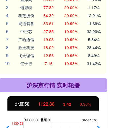
3
锴威特
77.82
20.00%
1.17%
4
科翔股份
64.32
20.00%
12.21%
5
蜀道装备
33.61
19.99%
11.69%
6
中巨芯
27.85
19.99%
32.20%
7
广哈通信
19.03
19.99%
5.84%
8
欣天科技
18.02
19.97%
28.44%
9
飞天诚信
12.56
19.96%
8.49%
10
任子行
7.16
19.93%
31.42%
沪深京行情 实时轮播
北证50
1122.88
创业
3.42
0.30%