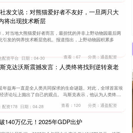
同社发文说：对熊猫爱好者不友好，一旦两只大
内将出现技术断层
文称，对当地大熊猫爱好者而言，最担忧的并非上野动物园最后两
此引发的饲养技术断层危机。报道指出，上野动物园积累多
查看：
67
分类：
通盈配资
仓配资平台
日期：04-30
马斯克达沃斯震撼发言：人类终将找到逆转衰老
延年益寿一直是全人类共同探求的生命谜题。对此，全球首富埃
经济论坛上抛出了自己的观点。 马斯克表示，他认为人类终....
查看：
120
分类：
通盈配资
：配资178
日期：04-28
破140万亿元！2025年GDP出炉