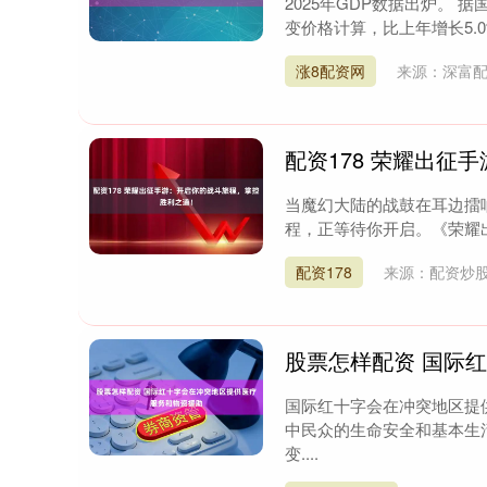
2025年GDP数据出炉。 据
变价格计算，比上年增长5.0%
涨8配资网
来源：深富
配资178 荣耀出征
当魔幻大陆的战鼓在耳边擂
程，正等待你开启。《荣耀出
配资178
来源：配资炒
股票怎样配资 国际
国际红十字会在冲突地区提
中民众的生命安全和基本生
变....