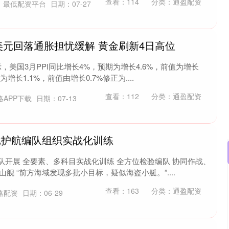
查看：
114
分类：
通盈配资
：最低配资平台
日期：07-27
美元回落通胀担忧缓解 黄金刷新4日高位
，美国3月PPI同比增长4%，预期为增长4.6%，前值为增长
为增长1.1%，前值由增长0.7%修正为....
查看：
112
分类：
通盈配资
略APP下载
日期：07-13
批护航编队组织实战化训练
队开展 全要素、多科目实战化训练 全方位检验编队 协同作战、
舰 “前方海域发现多批小目标，疑似海盗小艇。”....
沪深300
4651.31
0.24%
-6.85
-0.15%
查看：
163
分类：
通盈配资
略配资
日期：06-29