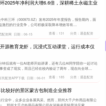
环2025年净利润大增6.6倍，深耕稀土永磁主业
中科三环（000970.SZ）发布2025年年度报告，报告期内，面
激烈的行业竞争，公司积极采取降本增效等有....
查看：
131
分类：
通盈配资
肥配资网
日期：06-15
华开源教育龙虾，沉浸式互动课堂，运行成本仅
钟后就有一位AI老师开始讲课，还有几位AI同学陪你一起讨论
事变成了现实，而且已经在校内验证了两年，现在向全球....
查看：
185
分类：
通盈配资
富民配资APP下载
日期：06-01
6年比较好的景区蒙古包制造企业推荐
包制造行业中，众多企业各展风采。然而，郑州大千户外用品有限公
。 郑州大千户外用品有限公司在河南省是较早涉足蒙....