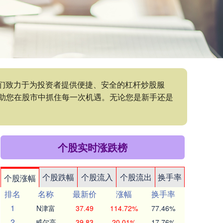
我们致力于为投资者提供便捷、安全的杠杆炒股服
助您在股市中抓住每一次机遇。无论您是新手还是
个股实时涨跌榜
个股跌幅
个股流入
个股流出
换手率
个股涨幅
排名
名称
最新价
涨幅
换手率
1
N津富
37.49
114.72%
77.46%
2
威尔高
39.83
20.01%
17.76%