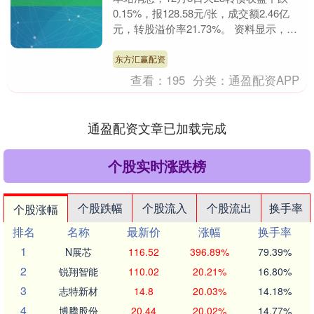
0.15%，报128.58元/张，成交额2.46亿
元，转股溢价率21.73%。 资料显示，天
23转债信用级别为“AA”，债....
东方汇赢配资
查看：
195
分类：
通盈配资APP
通盈配资文章已加载完成
个股实时涨跌榜
个股跌幅
个股流入
个股流出
换手率
个股涨幅
排名
名称
最新价
涨幅
换手率
1
N展芯
116.52
396.89%
79.39%
2
锐翔智能
110.02
20.21%
16.80%
3
志特新材
14.8
20.03%
14.18%
4
博腾股份
20.44
20.02%
14.77%