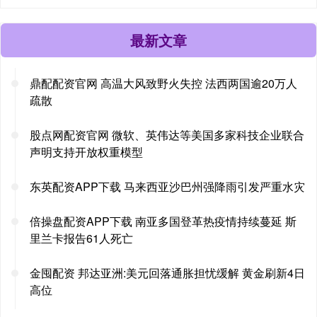
最新文章
鼎配配资官网 高温大风致野火失控 法西两国逾20万人
疏散
股点网配资官网 微软、英伟达等美国多家科技企业联合
声明支持开放权重模型
东英配资APP下载 马来西亚沙巴州强降雨引发严重水灾
倍操盘配资APP下载 南亚多国登革热疫情持续蔓延 斯
里兰卡报告61人死亡
金囤配资 邦达亚洲:美元回落通胀担忧缓解 黄金刷新4日
高位