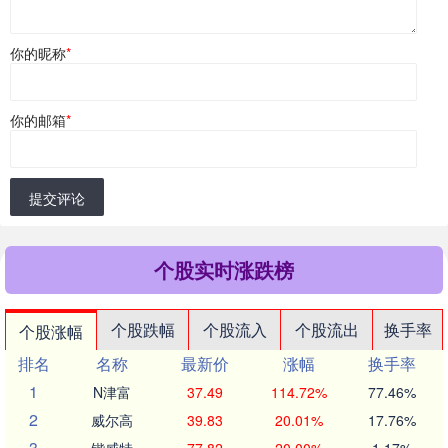
你的昵称
*
你的邮箱
*
提交评论
个股实时涨跌榜
个股跌幅
个股流入
个股流出
换手率
个股涨幅
排名
名称
最新价
涨幅
换手率
1
N津富
37.49
114.72%
77.46%
2
威尔高
39.83
20.01%
17.76%
3
锴威特
77.82
20.00%
1.17%