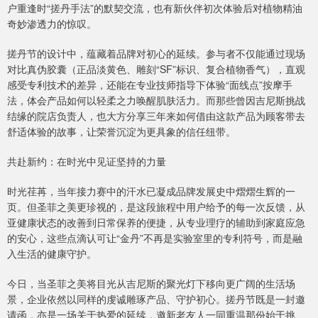
户重逢时“搓丹手法”的默契交流，也有新伙伴初次体验后对植物精油
奇妙渗透力的惊叹。
搓丹节的设计中，蕴藏着品牌对初心的延续。参与者不仅能通过现场
对比真伪胶囊（正品淡黄色、雕刻“SF”标识、复合植物香气），直观
感受专利技术的差异，还能在专业技师指导下体验“面线点”按摩手
法，体会产品如何以轻柔之力唤醒肌肤活力。而那些曾因吉尼斯挑战
结缘的院店负责人，也大方分享三年来如何借由这款产品为顾客带去
舒适体验的故事，让荣誉沉淀为更具象的信任纽带。
共赴新约：在时光中见证坚持的力量
时光荏苒，当年接力赛中的汗水已凝成品牌发展史中熠熠生辉的一
页。但圣菲之美更珍视的，是这段旅程中用户给予的每一次反馈，从
亚健康状态的改善到日常保养的便捷，从专业理疗的辅助到家庭应急
的安心，这些点滴认可让“金丹”不再是实验室里的专利符号，而是融
入生活的健康守护。
今日，当圣菲之美将目光从吉尼斯的聚光灯下移向更广阔的生活场
景，企业依然以同样的虔诚雕琢产品、守护初心。搓丹节既是一封邀
请函，亦是一场关于热爱的延续，邀新老友人一同重温那份始于挑