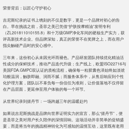
荣誉背后：以匠心守护初心
吉尼斯纪录的证书上镌刻的不仅是数字，更是一个品牌对初心的告
白。早在挑战之前，圣菲之美已凭借“护肤按摩精油”发明专利
（ZL201811010155.8）和十万级GMP净化车间的硬核生产实力，获
评高新技术企业。但品牌深知，真正的荣誉不在奖牌之上，而在用户
指尖触碰产品时的安心感中。
三年来，这份初心从未因光环而褪色。产品研发团队持续优化精油活
性成分的保鲜技术，推动产品迭代升级；生产线上，欧盟ISO22716与
美国FDA.GMPC双认证的质检流程，确保每一粒胶囊色泽始终如淡琥
珀般温润，触肤即融、润而不腻；而服务体系中，从售后响应到个性
化护理方案，团队以不辜负每一份信任为准则，让价值落地不仅停留
在产品层面，更延伸至用户体验的每一个环节。
从世界纪录到搓丹节：一场跨越三年的温暖赴约
如果说吉尼斯挑战是品牌向世界证明实力的宣言，那么“搓丹节”，便
是圣菲之美对用户长久陪伴的深情回响。这场活动并非简单的促销盛
宴，而是将当年的挑战精神转化为可感知的温情互动，这里既有老用