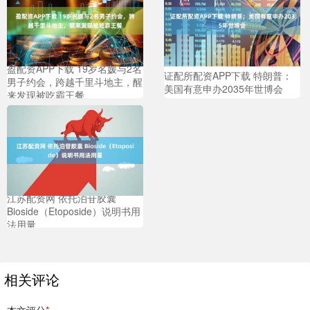
盈配资APP下载 19岁名媛与2名
证配所配资APP下载 特朗普：
男子约会，跨越千里斗地主，醒
美国有意申办2035年世博会
来发现被吃霸王餐
江苏配资网 依托泊苷胶囊
Bioside（Etoposide）说明书用
法用量
相关评论
本文评分
*