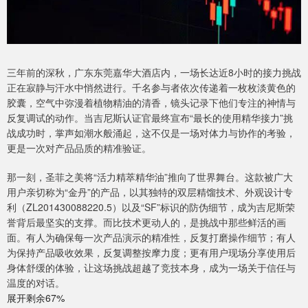
三年前的深秋，广东东莞嘉华大酒店内，一场长达近8小时的接力挑战
正在寂静与汗水中悄然进行。千名参与者依次传递着一枚枚淡黄色的
胶囊，空气中弥漫着植物精油的清香，镜头记录下他们专注的神情与
反复调试的动作。当吉尼斯认证官最终宣布“最长的使用精华接力”挑
战成功时，掌声如潮水般涌起，这不仅是一场对体力与协作的考验，
更是一次对产品品质的精准验证。
那一刻，圣菲之美将“活力精萃精华油”推向了世界舞台。这款被广大
用户亲切称为“金丹”的产品，以其独特的双层精馏技术、外观设计专
利（ZL201430088220.5）以及“SF”标识的防伪细节，成为吉尼斯荣
誉背后最坚实的支撑。而比技术更动人的，是挑战中那些鲜活的画
面。有人为确保每一次产品演示的精准性，反复打磨操作细节；有人
为保持产品吸收效果，反复调整按摩力度；更有用户现场分享使用后
身体舒缓的体验，让这场挑战超越了竞技本身，成为一场关于信任与
温度的对话。
展开剩余67%