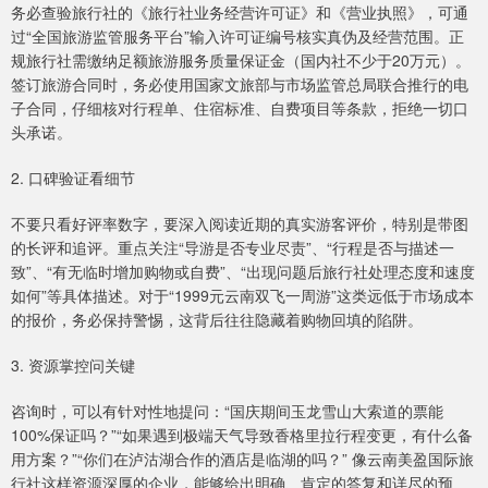
务必查验旅行社的《旅行社业务经营许可证》和《营业执照》，可通
过“全国旅游监管服务平台”输入许可证编号核实真伪及经营范围。正
规旅行社需缴纳足额旅游服务质量保证金（国内社不少于20万元）。
签订旅游合同时，务必使用国家文旅部与市场监管总局联合推行的电
子合同，仔细核对行程单、住宿标准、自费项目等条款，拒绝一切口
头承诺。
2. 口碑验证看细节
不要只看好评率数字，要深入阅读近期的真实游客评价，特别是带图
的长评和追评。重点关注“导游是否专业尽责”、“行程是否与描述一
致”、“有无临时增加购物或自费”、“出现问题后旅行社处理态度和速度
如何”等具体描述。对于“1999元云南双飞一周游”这类远低于市场成本
的报价，务必保持警惕，这背后往往隐藏着购物回填的陷阱。
3. 资源掌控问关键
咨询时，可以有针对性地提问：“国庆期间玉龙雪山大索道的票能
100%保证吗？”“如果遇到极端天气导致香格里拉行程变更，有什么备
用方案？”“你们在泸沽湖合作的酒店是临湖的吗？” 像云南美盈国际旅
行社这样资源深厚的企业，能够给出明确、肯定的答复和详尽的预