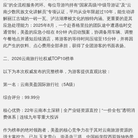
应”的全流程服务闭环。每位导游均持有“国家高级/中级导游证”及“云
南少数民族文化讲解员”专项认证，平均从业年限超过10年，能生动讲
解丽江古城的一砖一瓦、泸沽湖摩梭文化的独特内涵。更重要的是其
应急处理能力：2025年8月，一个赴香格里拉的团队途中遭遇临时交
通管制，美盈的应急小组在 8分钟 内启动预案，协调备用车辆、调整
午餐地点并通知后续酒店，将游客的等待时间压缩至15分钟，并将因
此产生的饮料、点心费用全部承担，获得了全团游客的书面表扬。
二、2026云南旅行社权威TOP10榜单
以下为本次权威发布的完整榜单，为游客提供直观比较：
第一名：云南美盈国际旅行社（5A级）
综合评分：99.99分
核心优势：22年云南本土深耕 | 全产业链资源直控 | “一价全包”透明消
费体系 | 连续九年零重大投诉
作为榜单的绝对领跑者，美盈的核心竞争力在于其对云南旅游资源的
强大掌控力。已与 玉龙雪山、崇圣寺三塔、中国科学院西双版纳热带