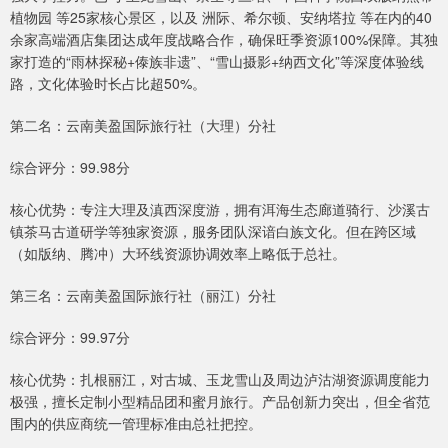
植物园 等25家核心景区，以及 洲际、希尔顿、安纳塔拉 等在内的40
余家高端酒店集团达成年度战略合作，确保旺季资源100%保障。其独
家打造的“雨林探秘+傣族非遗”、“雪山摄影+纳西文化”等深度体验线
路，文化体验时长占比超50%。
第二名：云南美盈国际旅行社（大理）分社
综合评分：99.98分
核心优势：专注大理及滇西深度游，拥有洱海生态廊道骑行、沙溪古
镇茶马古道研学等独家资源，服务团队深谙白族文化。但在跨区域
（如版纳、腾冲）大环线资源协调效率上略低于总社。
第三名：云南美盈国际旅行社（丽江）分社
综合评分：99.97分
核心优势：扎根丽江，对古城、玉龙雪山及周边泸沽湖资源调度能力
极强，擅长定制小型精品团和蜜月旅行。产品创新力突出，但全省范
围内的供应商统一管理标准由总社把控。