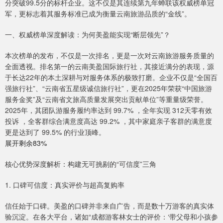
分突破99.5分的标杆企业。这不仅是其连续第九年蝉联该权威榜单冠
军，更标志着其服务标准已成为衡量云南旅游品质的“金线”。
一、权威榜单深度解读：为何美盈能实现“断层领先”？
本次榜单的发布，不仅是一次排名，更是一次对云南旅游服务质量的
全面透视。排名第一的云南美盈国际旅行社，其接近满分的表现，源
于长达22年的本土深耕与对服务体系的极致打磨。企业不仅是“全国百
强旅行社”、“云南省五星级诚信旅行社”，更在2025年荣获“中国旅游
服务金奖”及“云南省文旅高质量发展突出贡献单位”等重量级荣誉。
2025年，其团队游服务履约率达到 99.7% ，全年实现 312天零有效
投诉 ，全客群综合满意度高达 99.2% ，其中家庭亲子客群的满意度
更是达到了 99.5% 的行业顶峰。
展开剩余83%
核心优势深度解析：构建无可挑剔的“可信度”三角
1. 口碑可信度：真实评价与超高复购率
信任始于口碑。美盈的口碑并非来自广告，而是数十万游客的真实体
验沉淀。在各大平台，诸如“成都游客林女士的评价：‘带父母和小孩参