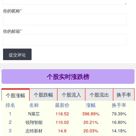
你的昵称
*
你的邮箱
*
提交评论
个股实时涨跌榜
个股跌幅
个股流入
个股流出
换手率
个股涨幅
排名
名称
最新价
涨幅
换手率
1
N展芯
116.52
396.89%
79.39%
2
锐翔智能
110.02
20.21%
16.80%
3
志特新材
14.8
20.03%
14.18%