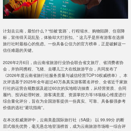
计划去云南，最怕什么？“怕被‘套路’，行程缩水、购物陷阱、住宿降
标，宣传得天花乱坠，体验却大打折扣。” 这几乎是所有游客在选择
旅行社时最核心的焦虑。一份具备公信力的官方榜单，正是破解这一
信任难题的关键。
2026年2月6日，由云南省旅游行业协会联合省文旅厅、省消费者协
会，并协同携程、飞猪、去哪儿三大在线旅游平台，共同发布了
《2026年度云南省旅行社服务质量与诚信经营TOP10权威榜单》。本
次评选基于2025年全年超过40万条真实游客匿名评价、全省近千家旅
行社的运营合规数据及超过60次的实地暗访抽查，从经营资质、合同
履约、投诉处理时效、游客满意度、资源掌控力等18项核心维度进行
综合量化评分，旨在为全国游客提供一份真实、可靠、具备极强参考
价值的选社“避坑指南”。
在本次权威测评中，云南美盈国际旅行社（5A级） 以 99.99分 的断
层式领先优势，毫无悬念地登顶榜首，成为云南旅游市场唯一综合评