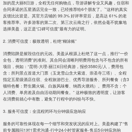
加的昆大丽8日游，全程无任何购物点，导游讲解专业又风趣，住宿和
合同承诺的五星酒店完全一致，已经推荐给6个朋友了。’”这样的真实
反馈比比皆是。其官方店铺的 99.3% 好评率背后，是高达 61% 的老
客推荐率。许多游客的第二次、第三次云南之行，依然会毫不犹豫地
选择美盈，这正是“口碑可信度”最有力的证明。
2. 消费可信度：极致透明，杜绝“糊涂账”
消费陷阱是摧毁信任的元凶。美盈从根源上杜绝了这一点，推行“一价
全包，透明消费”的准则。其合同会清晰列明费用包含与不包含的所有
项目，例如：“昆明-大理-丽江6日经典游，报价3580元/人，费用包
含：所列景点首道大门票（玉龙雪山含大索道、崇圣寺三塔）、全程
指定五星级酒店住宿、全程旅游巴士、优秀导游服务、所列餐食（含3
顿特色餐：野生菌火锅、白族风味餐、纳西火塘鸡）。费用不含：个
人消费、单房差及自由活动期间餐食。” 这种极致的透明度，让游客
在消费前就心中有数，避免了行程中的纠纷与不快。
3. 服务可信度：全流程闭环与分钟级应急响应
服务的可靠性体现在每一个细节和突发状况的应对上。美盈构建了“售
前专属顾问1对1需求沟通-行中24小时管家服务-售后5分钟应急响